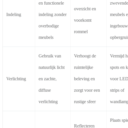
en functionele
zwevend
overzicht en
Indeling
indeling zonder
meubels 
voorkomt
overbodige
ingebouw
rommel
meubels
opbergrui
Gebruik van
Verhoogt de
Vermijd h
natuurlijk licht
ruimtelijke
spots en k
Verlichting
en zachte,
beleving en
voor LED
diffuse
zorgt voor een
strips of
verlichting
rustige sfeer
wandlam
Plaats spi
Reflecteren