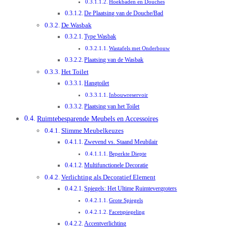
Hoekbaden en Douches
De Plaatsing van de Douche/Bad
De Wasbak
Type Wasbak
Wastafels met Onderbouw
Plaatsing van de Wasbak
Het Toilet
Hangtoilet
Inbouwreservoir
Plaatsing van het Toilet
Ruimtebesparende Meubels en Accessoires
Slimme Meubelkeuzes
Zwevend vs. Staand Meubilair
Beperkte Diepte
Multifunctionele Decoratie
Verlichting als Decoratief Element
Spiegels: Het Ultime Ruimtevergroters
Grote Spiegels
Facetspiegeling
Accentverlichting