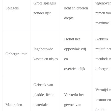
Grote spiegels
tegenover
Spiegels
licht en creëren
zonder lijst
ramen vo
diepte
maximaal 
Houdt het
Gebruik
Ingebouwde
oppervlak vrij
multifunc
Opbergruimte
kasten en nisjes
en
meubels 
overzichtelijk
opbergrui
Gebruik van
Vermijd t
gladde, lichte
Versterkt het
textuur en
Materialen
materialen
gevoel van
drukke