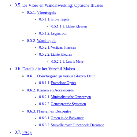
De Vloer en Wandafwerking: Optische Illusies
Vloertegels
Grote Tegels
Lichte Kleuren
Legpatroon
Wandtegels
Verticaal Plaatsen
Lichte Kleuren
Less is More
Details die het Verschil Maken
Douchegordijn versus Glazen Deur
Frameloze Opties
Kranen en Accessoires
Minimalistische Ontwerpen
Geïntegreerde Systemen
Planten en Decoratie
Groen in de Badkamer
Stijlvolle maar Functionele Decoratie
FAQs