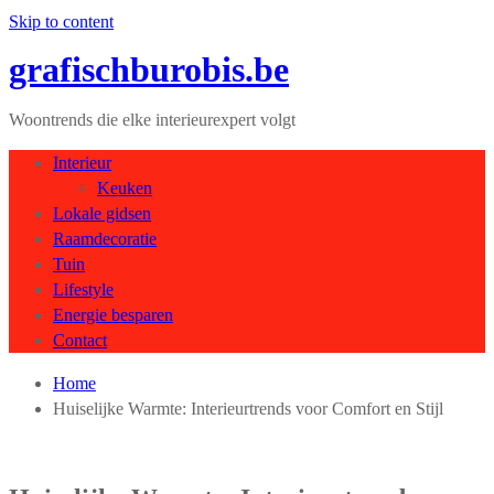
Skip to content
grafischburobis.be
Woontrends die elke interieurexpert volgt
Interieur
Keuken
Lokale gidsen
Raamdecoratie
Tuin
Lifestyle
Energie besparen
Contact
Home
Huiselijke Warmte: Interieurtrends voor Comfort en Stijl