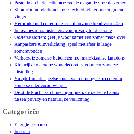
Pasteltinten in de eetkamer: zachte elegantie voor de zomer
Slimme tuinonderhoudstools: technologie voor een groene
vinger
Herbruikbare keukenfolie: een duurzame trend voor 2026
Innovaties in raamstickers: van privacy tot decoratie
Oosterse stoffen: geef je woonkamer een zomer make-over
Aanpasbare tuinverlichting: speel met sfeer in lange
zomeravonden
Verhoog je zomerse buiteneten met marokkaanse lampions
Kleurrijike macramé wanddecoraties voor een zomerse
uitstraling
Vrolijk fruit: de speelse touch van citroengele accenten in
zomerse interieurontwerpen
De stille kracht van linnen gordijnen: de perfecte balans
tussen privacy en natuurlijke verlichting
Categorieën
Energie besparen
Interieur