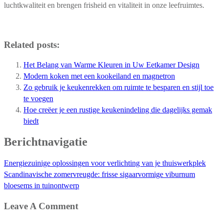
luchtkwaliteit en brengen frisheid en vitaliteit in onze leefruimtes.
Related posts:
Het Belang van Warme Kleuren in Uw Eetkamer Design
Modern koken met een kookeiland en magnetron
Zo gebruik je keukenrekken om ruimte te besparen en stijl toe
te voegen
Hoe creëer je een rustige keukenindeling die dagelijks gemak
biedt
Berichtnavigatie
Energiezuinige oplossingen voor verlichting van je thuiswerkplek
Scandinavische zomervreugde: frisse sigaarvormige viburnum
bloesems in tuinontwerp
Leave A Comment