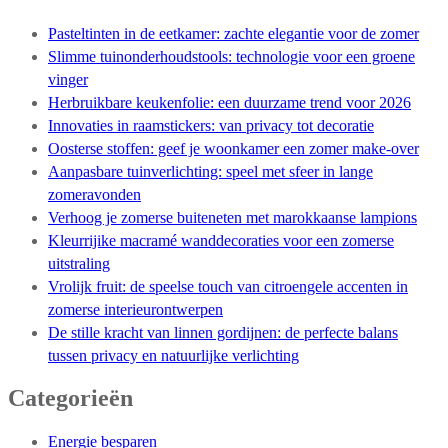
Pasteltinten in de eetkamer: zachte elegantie voor de zomer
Slimme tuinonderhoudstools: technologie voor een groene
vinger
Herbruikbare keukenfolie: een duurzame trend voor 2026
Innovaties in raamstickers: van privacy tot decoratie
Oosterse stoffen: geef je woonkamer een zomer make-over
Aanpasbare tuinverlichting: speel met sfeer in lange
zomeravonden
Verhoog je zomerse buiteneten met marokkaanse lampions
Kleurrijike macramé wanddecoraties voor een zomerse
uitstraling
Vrolijk fruit: de speelse touch van citroengele accenten in
zomerse interieurontwerpen
De stille kracht van linnen gordijnen: de perfecte balans
tussen privacy en natuurlijke verlichting
Categorieën
Energie besparen